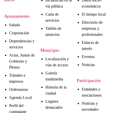
Incidencias en la
Datos socio-
vía pública
económicos
Carta de
El tiempo local
Ayuntamiento
servicios
Directorio de
Saluda
Tablón de
empresas y
Corporación
anuncios
profesionales
Dependencias y
Enlaces de
servicios
interés
Municipio
Actas, Juntas de
Eventos
Localización y
Gobierno y
Noticias
vías de acceso
Plenos
Galería
Trámites e
multimedia
Participación
impresos
Historia de la
Entidades y
Ordenanzas
ciudad
asociaciones
Agenda Local
Lugares
Noticias y
Perfil del
destacados
novedades
contratante