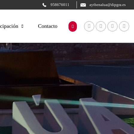
958676011
aytbenalua@dipgra.es
icipación
Contacto