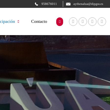
958676011
aytbenalua@dipgra.es
icipación
Contacto